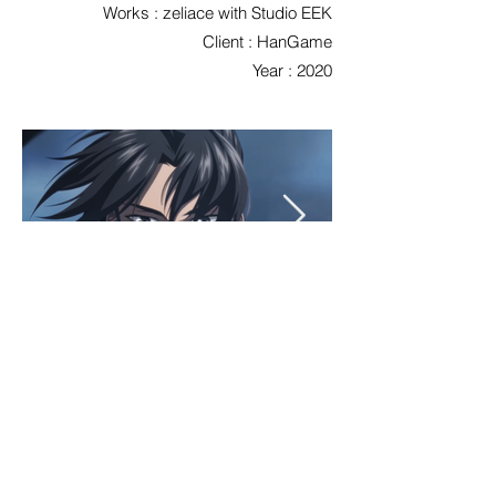
Works : zeliace with Studio EEK
Client : HanGame
Year : 2020
< Previous
List
Next >
©2026 Qpola Corp. / 주식회사 큐폴라